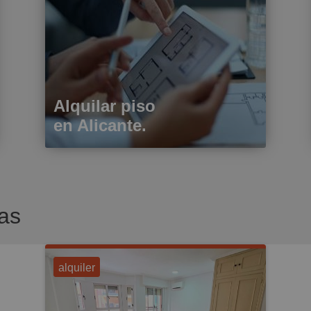
Alquilar piso
en Alicante.
as
alquiler