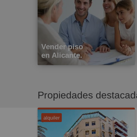
Vender piso
en Alicante.
Propiedades destacad
alquiler