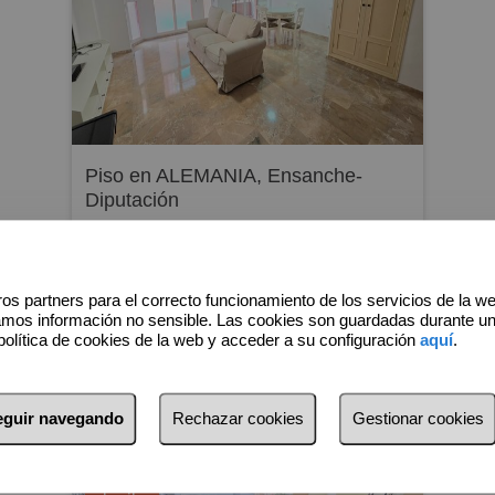
Piso en ALEMANIA, Ensanche-
Diputación
1.225 €/Mes
↓
125 €/Mes
Garaje y trastero opcional por 125€/mes.
os partners para el correcto funcionamiento de los servicios de la w
amos información no sensible. Las cookies son guardadas durante u
Las condiciones son:
política de cookies de la web y acceder a su configuración
aquí
.
Para entrar se paga el mes en curso + un
2
mes de fianza + un mes de garantía
3 Dorm
2 Baños
113 m
adicional.
seguir navegando
Rechazar cookies
Gestionar cookies
Total tres meses.
No se aceptan animales/mascotas.
Para empleados los requisitos son: