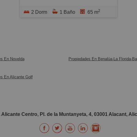
sur. Se encuentra amueblada y equipada
Para entrar se paga el mes en curso + un
con electrodomesticos, nevera,
2
mes de fianza + un mes de garantía
2 Dorm
1 Baño
65 m
vitroceramica, horno y calentador
adicional.
electrico. Dispone de amplios armarios
Total tres meses.
empotrados, suelos de gres, ventanas de
No se aceptan animales/mascotas.
pvc con climalit y puertas lacadas en
Para empleados los requisitos son:
blanco.
- Contrato fijo.
Se encuentra en el centro de la ciudad,
- 1 año de antigüedad en la empresa o
es En Novelda
con todos los servicios a pie de calle y
mas.
bien comunicado con el transporte
- El alquiler no puede superar el 30% de
público, autobuses, tranvía y estación de
s En Alicante Golf
la nómina.
AVE.
Para autónomos los requisitos son:
- 2 años de antigüedad como autónomo.
- El alquiler no puede superar el 30% de
los ingresos.
 Alicante Centro, Pl. de la Muntanyeta, 4, 03001 Alacant, Alic
Se alquila ático con terraza en Alicante
centro, San Antón, amueblado y
equipado para entrar a vivir.